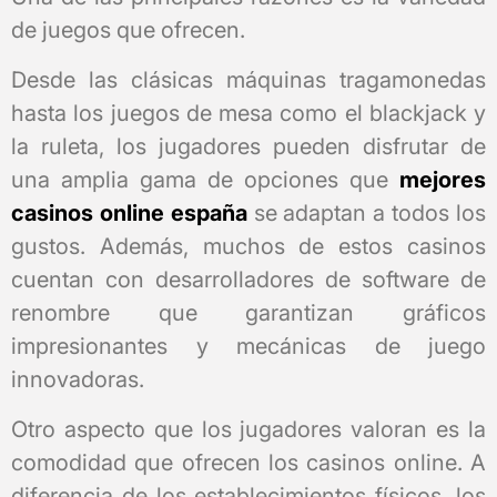
de juegos que ofrecen.
Desde las clásicas máquinas tragamonedas
hasta los juegos de mesa como el blackjack y
la ruleta, los jugadores pueden disfrutar de
una amplia gama de opciones que
mejores
casinos online españa
se adaptan a todos los
gustos. Además, muchos de estos casinos
cuentan con desarrolladores de software de
renombre que garantizan gráficos
impresionantes y mecánicas de juego
innovadoras.
Otro aspecto que los jugadores valoran es la
comodidad que ofrecen los casinos online. A
diferencia de los establecimientos físicos, los