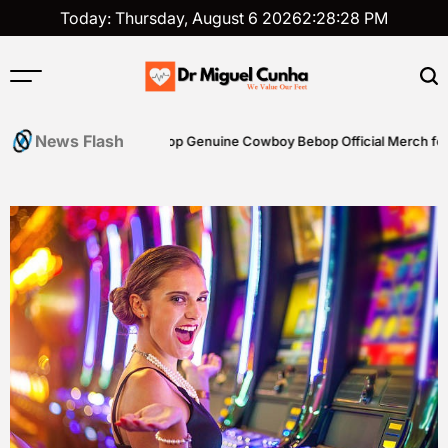
Skip
Today: Thursday, August 6 2026
2
:
28
:
29
PM
to
content
Dr
Miguel
News Flash
riting Skills
Shop Genuine Cowboy Bebop Official Merch for Col
Cunha