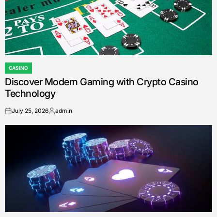
CASINO
POSTED
Discover Modern Gaming with Crypto Casino
IN
Technology
July 25, 2026
admin
on
Posted
by