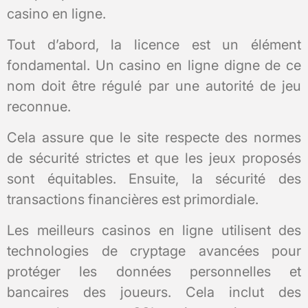
casino en ligne.
Tout d’abord, la licence est un élément
fondamental. Un casino en ligne digne de ce
nom doit être régulé par une autorité de jeu
reconnue.
Cela assure que le site respecte des normes
de sécurité strictes et que les jeux proposés
sont équitables. Ensuite, la sécurité des
transactions financières est primordiale.
Les meilleurs casinos en ligne utilisent des
technologies de cryptage avancées pour
protéger les données personnelles et
bancaires des joueurs. Cela inclut des