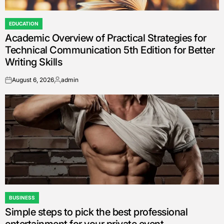
EDUCATION
POSTED
Academic Overview of Practical Strategies for
IN
Technical Communication 5th Edition for Better
Writing Skills
August 6, 2026
admin
on
Posted
by
BUSINESS
POSTED
Simple steps to pick the best professional
IN