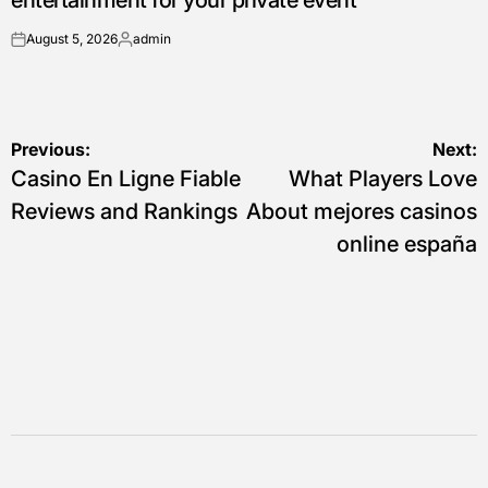
entertainment for your private event
August 5, 2026
admin
on
Posted
by
Post
Previous:
Next:
Casino En Ligne Fiable
What Players Love
navigation
Reviews and Rankings
About mejores casinos
online españa