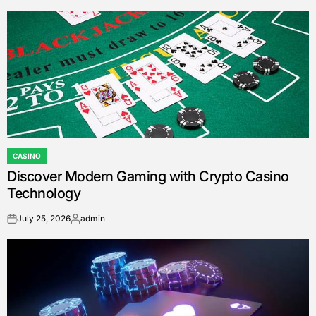
by
CASINO
POSTED
Discover Modern Gaming with Crypto Casino
IN
Technology
July 25, 2026
admin
on
Posted
by