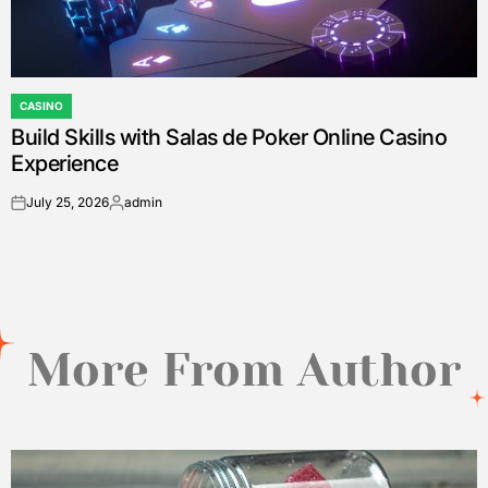
CASINO
POSTED
Build Skills with Salas de Poker Online Casino
IN
Experience
July 25, 2026
admin
on
Posted
by
More From Author