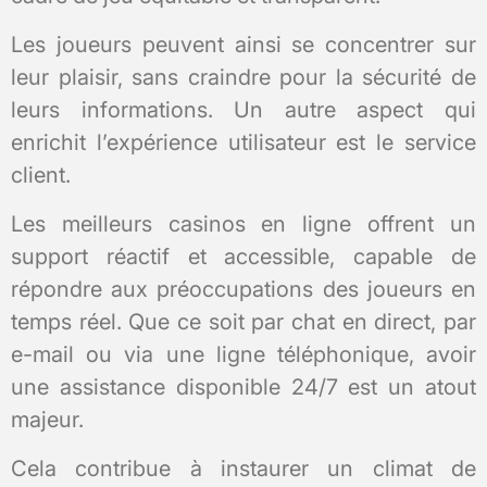
Les joueurs peuvent ainsi se concentrer sur
leur plaisir, sans craindre pour la sécurité de
leurs informations. Un autre aspect qui
enrichit l’expérience utilisateur est le service
client.
Les meilleurs casinos en ligne offrent un
support réactif et accessible, capable de
répondre aux préoccupations des joueurs en
temps réel. Que ce soit par chat en direct, par
e-mail ou via une ligne téléphonique, avoir
une assistance disponible 24/7 est un atout
majeur.
Cela contribue à instaurer un climat de