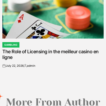
GAMBLING
POSTED
The Role of Licensing in the meilleur casino en
IN
ligne
July 22, 2026
admin
on
Posted
by
More From Author