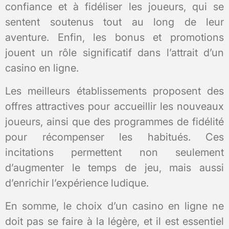
confiance et à fidéliser les joueurs, qui se
sentent soutenus tout au long de leur
aventure. Enfin, les bonus et promotions
jouent un rôle significatif dans l’attrait d’un
casino en ligne.
Les meilleurs établissements proposent des
offres attractives pour accueillir les nouveaux
joueurs, ainsi que des programmes de fidélité
pour récompenser les habitués. Ces
incitations permettent non seulement
d’augmenter le temps de jeu, mais aussi
d’enrichir l’expérience ludique.
En somme, le choix d’un casino en ligne ne
doit pas se faire à la légère, et il est essentiel