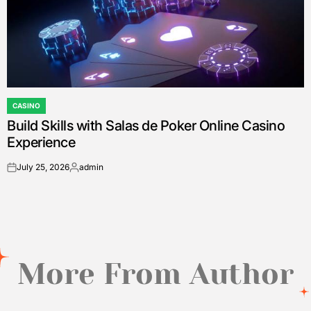
CASINO
POSTED
Build Skills with Salas de Poker Online Casino
IN
Experience
July 25, 2026
admin
on
Posted
by
More From Author