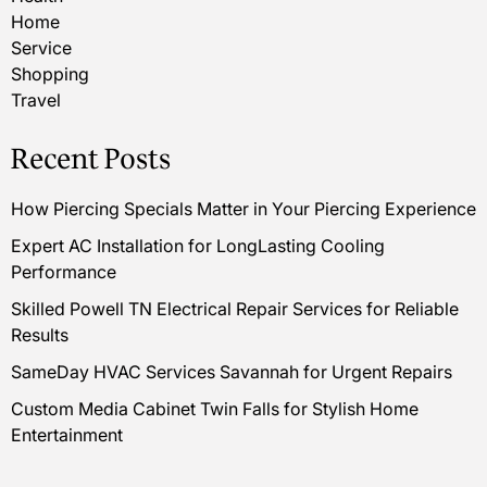
Home
Service
Shopping
Travel
Recent Posts
How Piercing Specials Matter in Your Piercing Experience
Expert AC Installation for LongLasting Cooling
Performance
Skilled Powell TN Electrical Repair Services for Reliable
Results
SameDay HVAC Services Savannah for Urgent Repairs
Custom Media Cabinet Twin Falls for Stylish Home
Entertainment