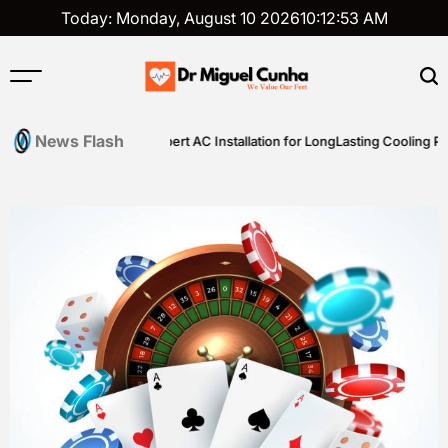
Skip
Today: Monday, August 10 2026
10
:
12
:
53
AM
to
content
Dr
Miguel
News Flash
ng Experience
Expert AC Installation for LongLasting Cooling Per
Cunha