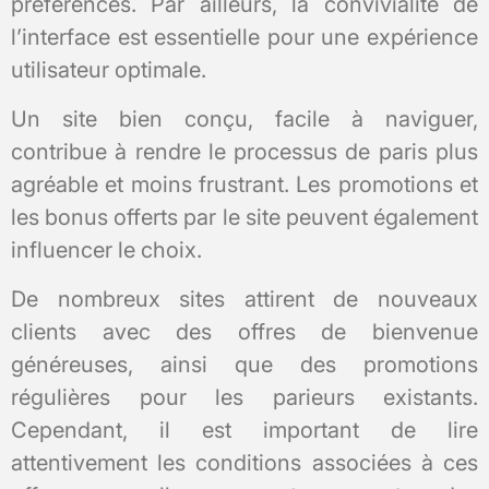
préférences. Par ailleurs, la convivialité de
l’interface est essentielle pour une expérience
utilisateur optimale.
Un site bien conçu, facile à naviguer,
contribue à rendre le processus de paris plus
agréable et moins frustrant. Les promotions et
les bonus offerts par le site peuvent également
influencer le choix.
De nombreux sites attirent de nouveaux
clients avec des offres de bienvenue
généreuses, ainsi que des promotions
régulières pour les parieurs existants.
Cependant, il est important de lire
attentivement les conditions associées à ces