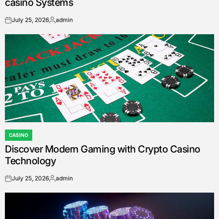
casino Systems
July 25, 2026
admin
on
Posted
by
CASINO
POSTED
Discover Modern Gaming with Crypto Casino
IN
Technology
July 25, 2026
admin
on
Posted
by