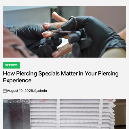
SERVICE
POSTED
How Piercing Specials Matter in Your Piercing
IN
Experience
August 10, 2026
admin
on
Posted
by