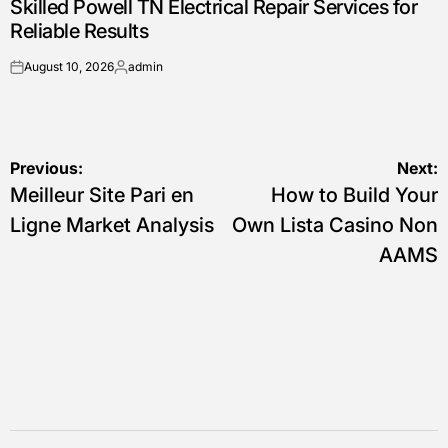
Skilled Powell TN Electrical Repair Services for
IN
Reliable Results
August 10, 2026
admin
on
Posted
by
Post
Previous:
Next:
Meilleur Site Pari en
How to Build Your
navigation
Ligne Market Analysis
Own Lista Casino Non
AAMS