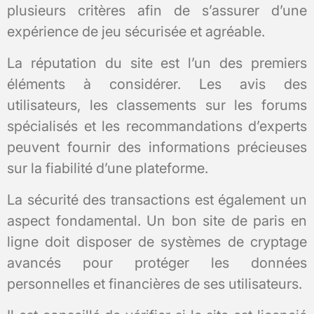
plusieurs critères afin de s’assurer d’une
expérience de jeu sécurisée et agréable.
La réputation du site est l’un des premiers
éléments à considérer. Les avis des
utilisateurs, les classements sur les forums
spécialisés et les recommandations d’experts
peuvent fournir des informations précieuses
sur la fiabilité d’une plateforme.
La sécurité des transactions est également un
aspect fondamental. Un bon site de paris en
ligne doit disposer de systèmes de cryptage
avancés pour protéger les données
personnelles et financières de ses utilisateurs.