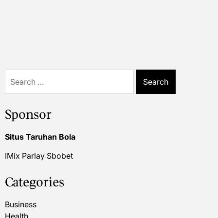
Search
for:
Sponsor
Situs Taruhan Bola
IMix Parlay Sbobet
Categories
Business
Health