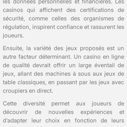
les données personnelles et financières. Les
casinos qui affichent des certifications de
sécurité, comme celles des organismes de
régulation, inspirent confiance et rassurent les
joueurs.
Ensuite, la variété des jeux proposés est un
autre facteur déterminant. Un casino en ligne
de qualité devrait offrir un large éventail de
jeux, allant des machines à sous aux jeux de
table classiques, en passant par les jeux avec
croupiers en direct.
Cette diversité permet aux joueurs de
découvrir de nouvelles expériences et
d’adapter leur choix en fonction de leurs