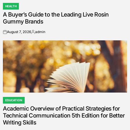
HEALTH
POSTED
A Buyer’s Guide to the Leading Live Rosin
IN
Gummy Brands
August 7, 2026
admin
on
Posted
by
EDUCATION
POSTED
Academic Overview of Practical Strategies for
IN
Technical Communication 5th Edition for Better
Writing Skills