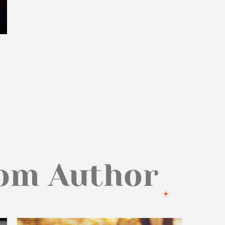
om Author