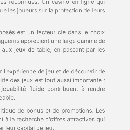
ités reconnues. Un casino en ligne qui
re les joueurs sur la protection de leurs
oposés est un facteur clé dans le choix
 aguerris apprécient une large gamme de
 aux jeux de table, en passant par les
r l’expérience de jeu et de découvrir de
lité des jeux est tout aussi importante :
ouabilité fluide contribuent à rendre
éable.
olitique de bonus et de promotions. Les
 à la recherche d’offres attractives qui
 leur capital de jeu.