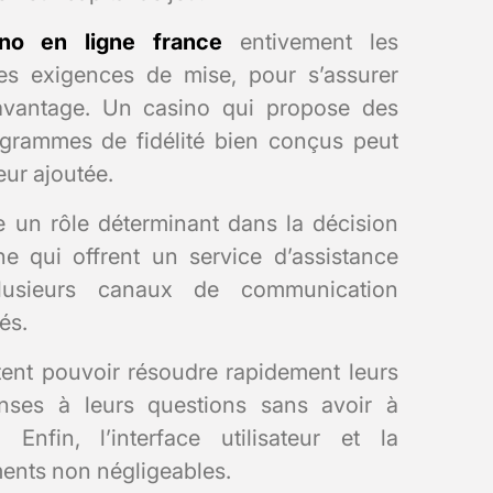
ino en ligne france
entivement les
s exigences de mise, pour s’assurer
 avantage. Un casino qui propose des
ogrammes de fidélité bien conçus peut
eur ajoutée.
oue un rôle déterminant dans la décision
e qui offrent un service d’assistance
plusieurs canaux de communication
és.
ent pouvoir résoudre rapidement leurs
nses à leurs questions sans avoir à
Enfin, l’interface utilisateur et la
ments non négligeables.