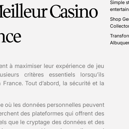
Meilleur Casino
Simple s
entertai
Shop Gen
Collecto
nce
Transfor
Albuque
nt à maximiser leur expérience de jeu
ieurs critères essentiels lorsqu’ils
 France. Tout d’abord, la sécurité et la
 où les données personnelles peuvent
herchent des plateformes qui offrent des
tels que le cryptage des données et des