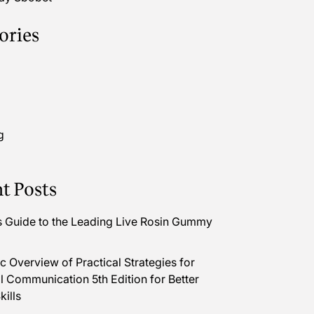
ories
g
t Posts
s Guide to the Leading Live Rosin Gummy
 Overview of Practical Strategies for
l Communication 5th Edition for Better
kills