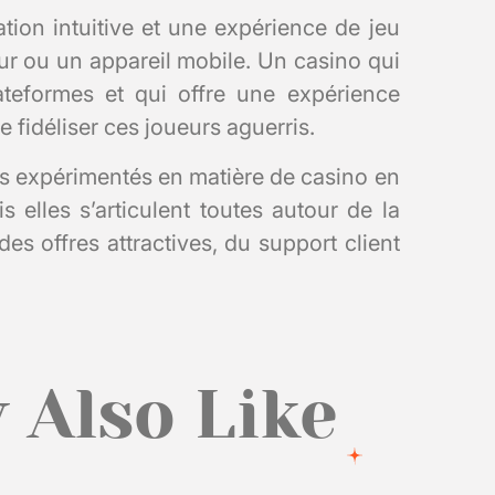
tion intuitive et une expérience de jeu
eur ou un appareil mobile. Un casino qui
ateformes et qui offre une expérience
fidéliser ces joueurs aguerris.
rs expérimentés en matière de casino en
s elles s’articulent toutes autour de la
 des offres attractives, du support client
 Also Like