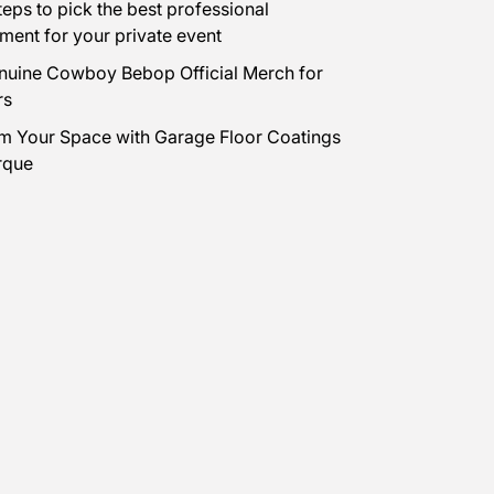
teps to pick the best professional
nment for your private event
uine Cowboy Bebop Official Merch for
rs
m Your Space with Garage Floor Coatings
rque