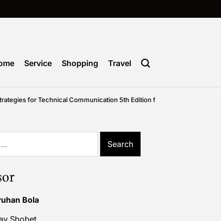
ome
Service
Shopping
Travel
for Technical Communication 5th Edition for Better Writing Skills
August
on
sor
ruhan Bola
lay Sbobet