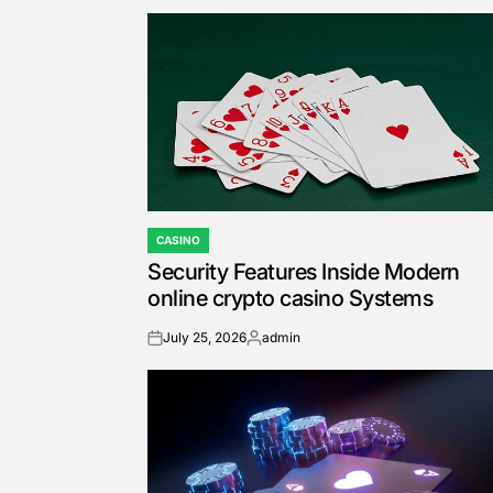
CASINO
POSTED
Security Features Inside Modern
IN
online crypto casino Systems
July 25, 2026
admin
on
Posted
by