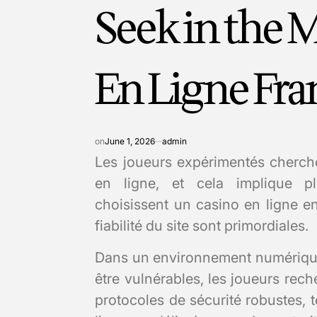
Seek in the 
En Ligne Fra
on
June 1, 2026
admin
Les joueurs expérimentés cherche
en ligne, et cela implique plus
choisissent un casino en ligne en
fiabilité du site sont primordiales.
Dans un environnement numérique
être vulnérables, les joueurs rec
protocoles de sécurité robustes, 