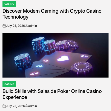
CASINO
POSTED
Discover Modern Gaming with Crypto Casino
IN
Technology
July 25, 2026
admin
on
Posted
by
CASINO
POSTED
Build Skills with Salas de Poker Online Casino
IN
Experience
July 25, 2026
admin
on
Posted