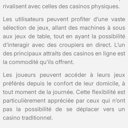
rivalisent avec celles des casinos physiques.
Les utilisateurs peuvent profiter d’une vaste
sélection de jeux, allant des machines à sous
aux jeux de table, tout en ayant la possibilité
d’interagir avec des croupiers en direct. L’un
des principaux attraits des casinos en ligne est
la commodité qu’ils offrent.
Les joueurs peuvent accéder à leurs jeux
préférés depuis le confort de leur domicile, à
tout moment de la journée. Cette flexibilité est
particulièrement appréciée par ceux qui n’ont
pas la possibilité de se déplacer vers un
casino traditionnel.