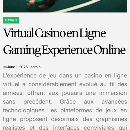
CASINO
POSTED
Virtual Casino en Ligne
IN
Gaming Experience Online
on
June 1, 2026
admin
L’expérience de jeu dans un casino en ligne
virtuel a considérablement évolué au fil des
années, offrant aux joueurs une immersion
sans précédent. Grâce aux avancées
technologiques, les plateformes de jeux en
ligne proposent désormais des graphismes
réalistes et des interfaces conviviales qui