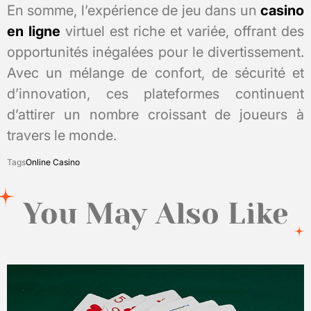
En somme, l’expérience de jeu dans un
casino
en ligne
virtuel est riche et variée, offrant des
opportunités inégalées pour le divertissement.
Avec un mélange de confort, de sécurité et
d’innovation, ces plateformes continuent
d’attirer un nombre croissant de joueurs à
travers le monde.
Tags
Online Casino
You May Also Like