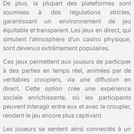
De plus, la plupart des plateformes sont
soumises à des régulations strictes,
garantissant un environnement de jeu
équitable et transparent. Les jeux en direct, qui
simulent l’atmosphère d’un casino physique,
sont devenus extrêmement populaires.
Ces jeux permettent aux joueurs de participer
à des parties en temps réel, animées par de
véritables croupiers, via une diffusion en
direct. Cette option crée une expérience
sociale enrichissante, où les participants
peuvent interagir entre eux et avec le croupier,
rendant le jeu encore plus captivant.
Les joueurs se sentent ainsi connectés à un