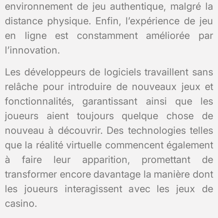
environnement de jeu authentique, malgré la
distance physique. Enfin, l’expérience de jeu
en ligne est constamment améliorée par
l’innovation.
Les développeurs de logiciels travaillent sans
relâche pour introduire de nouveaux jeux et
fonctionnalités, garantissant ainsi que les
joueurs aient toujours quelque chose de
nouveau à découvrir. Des technologies telles
que la réalité virtuelle commencent également
à faire leur apparition, promettant de
transformer encore davantage la manière dont
les joueurs interagissent avec les jeux de
casino.