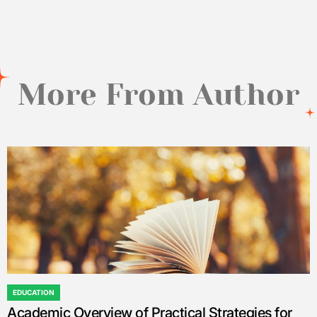
by
More From Author
EDUCATION
POSTED
Academic Overview of Practical Strategies for
IN