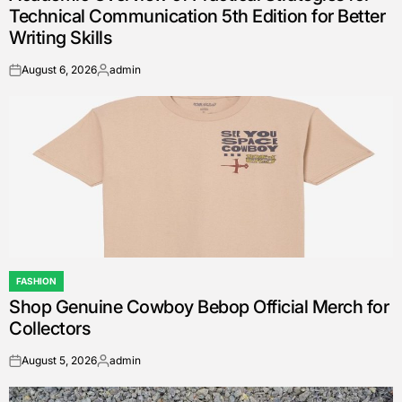
Technical Communication 5th Edition for Better
Writing Skills
August 6, 2026
admin
on
Posted
by
FASHION
POSTED
Shop Genuine Cowboy Bebop Official Merch for
IN
Collectors
August 5, 2026
admin
on
Posted
by