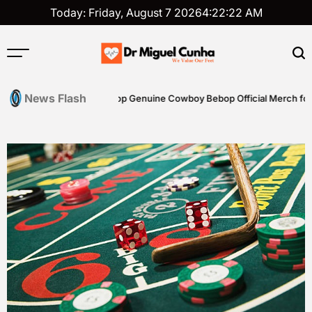
Skip
Today: Friday, August 7 2026
4
:
22
:
23
AM
to
content
Dr
Miguel
News Flash
riting Skills
Shop Genuine Cowboy Bebop Official Merch for Col
Cunha