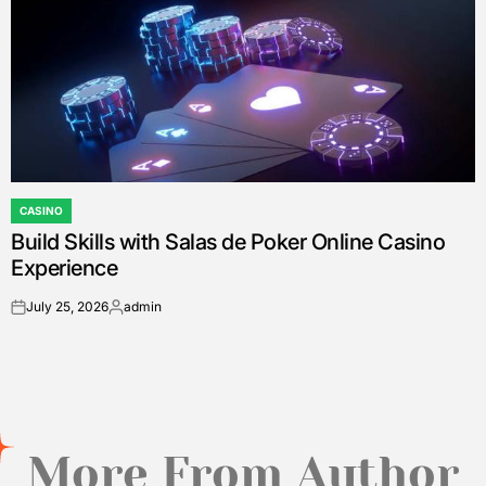
CASINO
POSTED
Build Skills with Salas de Poker Online Casino
IN
Experience
July 25, 2026
admin
on
Posted
by
More From Author