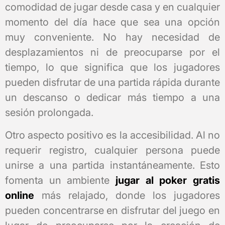
comodidad de jugar desde casa y en cualquier
momento del día hace que sea una opción
muy conveniente. No hay necesidad de
desplazamientos ni de preocuparse por el
tiempo, lo que significa que los jugadores
pueden disfrutar de una partida rápida durante
un descanso o dedicar más tiempo a una
sesión prolongada.
Otro aspecto positivo es la accesibilidad. Al no
requerir registro, cualquier persona puede
unirse a una partida instantáneamente. Esto
fomenta un ambiente
jugar al poker gratis
online
más relajado, donde los jugadores
pueden concentrarse en disfrutar del juego en