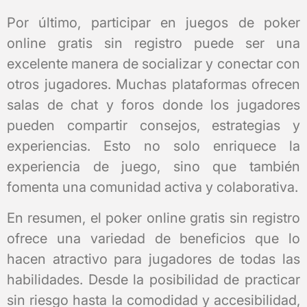
Por último, participar en juegos de poker
online gratis sin registro puede ser una
excelente manera de socializar y conectar con
otros jugadores. Muchas plataformas ofrecen
salas de chat y foros donde los jugadores
pueden compartir consejos, estrategias y
experiencias. Esto no solo enriquece la
experiencia de juego, sino que también
fomenta una comunidad activa y colaborativa.
En resumen, el poker online gratis sin registro
ofrece una variedad de beneficios que lo
hacen atractivo para jugadores de todas las
habilidades. Desde la posibilidad de practicar
sin riesgo hasta la comodidad y accesibilidad,