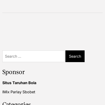
Search
for:
Sponsor
Situs Taruhan Bola
IMix Parlay Sbobet
Categories