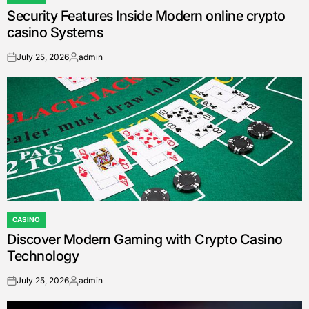
POSTED
Security Features Inside Modern online crypto
IN
casino Systems
July 25, 2026
admin
on
Posted
by
CASINO
POSTED
Discover Modern Gaming with Crypto Casino
IN
Technology
July 25, 2026
admin
on
Posted
by