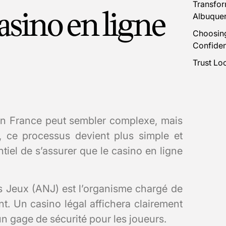
Transfor
asino en ligne
Albuque
Choosing
Confide
Trust Lo
 en France peut sembler complexe, mais
, ce processus devient plus simple et
ntiel de s’assurer que le casino en ligne
es Jeux (ANJ) est l’organisme chargé de
nt. Un casino légal affichera clairement
 un gage de sécurité pour les joueurs.