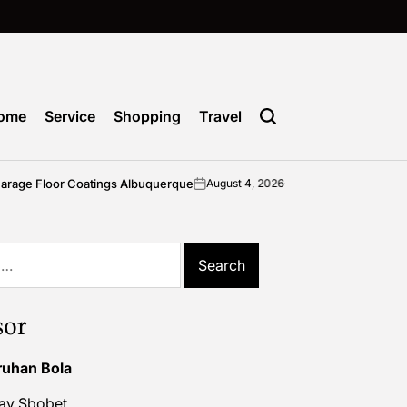
ome
Service
Shopping
Travel
oor Coatings Albuquerque
Choosing Pro
August 4, 2026
admin
on
Posted
by
sor
ruhan Bola
lay Sbobet