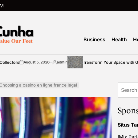
PM
Business
Health
H
s
Transform Your Space with Garage Fl
August 5, 2026
admin
on
Posted
by
hoosing a casino en ligne france légal
Search
for:
Spon
Situs Ta
IMix Par