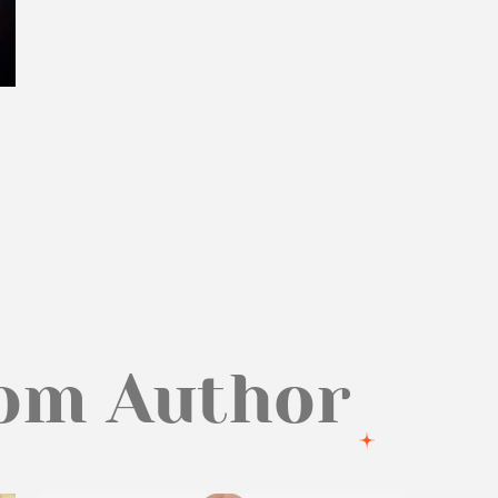
om Author