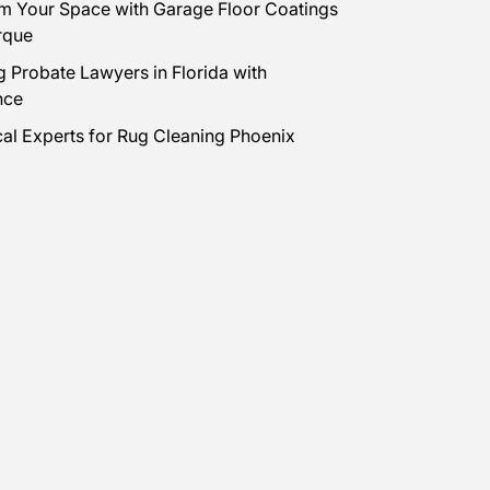
m Your Space with Garage Floor Coatings
rque
 Probate Lawyers in Florida with
nce
cal Experts for Rug Cleaning Phoenix