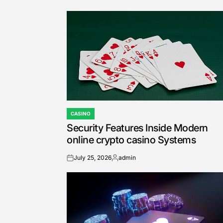
CASINO
POSTED
Security Features Inside Modern
IN
online crypto casino Systems
July 25, 2026
admin
on
Posted
by