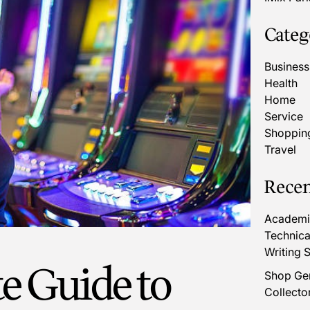
Categ
Business
Health
Home
Service
Shoppin
Travel
Recen
Academic
Technica
Writing S
e Guide to
Shop Gen
Collecto