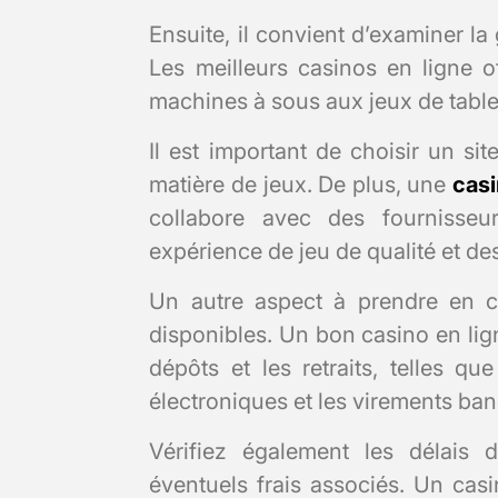
Ensuite, il convient d’examiner l
Les meilleurs casinos en ligne of
machines à sous aux jeux de table,
Il est important de choisir un s
matière de jeux. De plus, une
casi
collabore avec des fournisseur
expérience de jeu de qualité et de
Un autre aspect à prendre en 
disponibles. Un bon casino en lig
dépôts et les retraits, telles que
électroniques et les virements ban
Vérifiez également les délais d
éventuels frais associés. Un cas