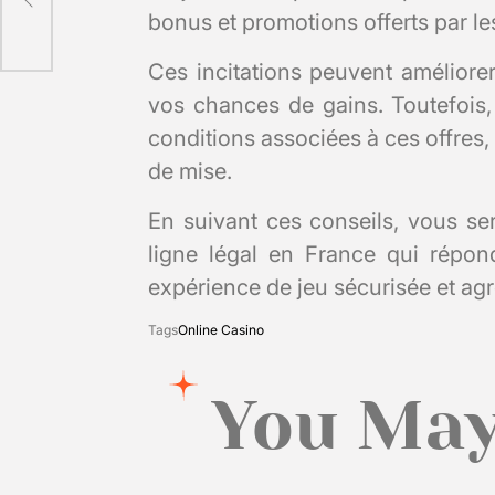
bonus et promotions offerts par le
Ces incitations peuvent améliore
vos chances de gains. Toutefois, 
conditions associées à ces offres,
de mise.
En suivant ces conseils, vous se
ligne légal en France qui répon
expérience de jeu sécurisée et agr
Tags
Online Casino
You May