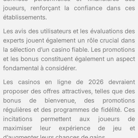
joueurs, renforçant la confiance dans ces
établissements.
Les avis des utilisateurs et les évaluations des
experts jouent également un rôle crucial dans
la sélection d’un casino fiable. Les promotions
et les bonus constituent également un aspect
fondamental à considérer.
Les casinos en ligne de 2026 devraient
proposer des offres attractives, telles que des
bonus de bienvenue, des promotions
régulières et des programmes de fidélité. Ces
incitations permettent aux joueurs de
maximiser leur expérience de jeu et
d’augmenter leurs chances de gains.