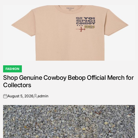
by
FASHION
POSTED
Shop Genuine Cowboy Bebop Official Merch for
IN
Collectors
August 5, 2026
admin
on
Posted
by