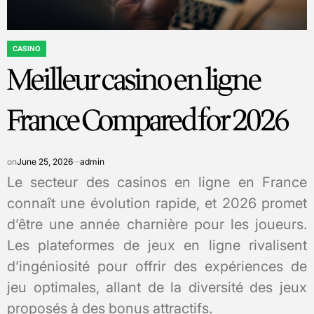
CASINO
POSTED
Meilleur casino en ligne
IN
France Compared for 2026
on
June 25, 2026
admin
Le secteur des casinos en ligne en France
connaît une évolution rapide, et 2026 promet
d’être une année charnière pour les joueurs.
Les plateformes de jeux en ligne rivalisent
d’ingéniosité pour offrir des expériences de
jeu optimales, allant de la diversité des jeux
proposés à des bonus attractifs.