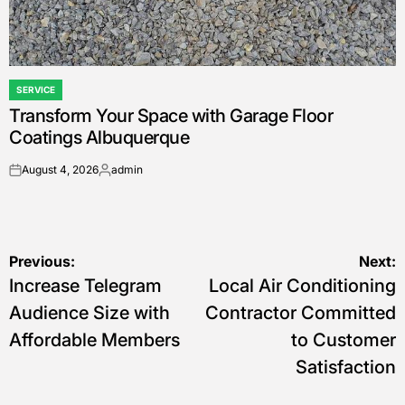
SERVICE
POSTED
Transform Your Space with Garage Floor
IN
Coatings Albuquerque
August 4, 2026
admin
on
Posted
by
Post
Previous:
Next:
Increase Telegram
Local Air Conditioning
navigation
Audience Size with
Contractor Committed
Affordable Members
to Customer
Satisfaction