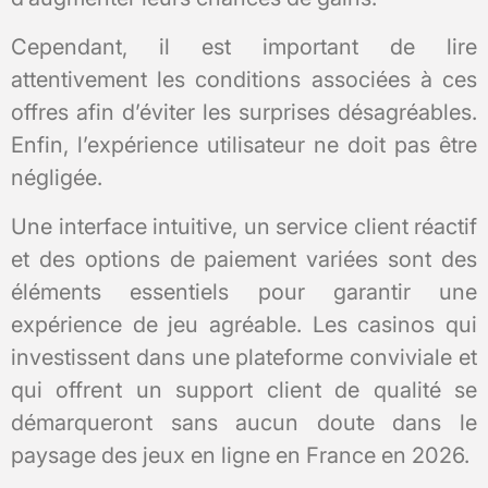
Cependant, il est important de lire
attentivement les conditions associées à ces
offres afin d’éviter les surprises désagréables.
Enfin, l’expérience utilisateur ne doit pas être
négligée.
Une interface intuitive, un service client réactif
et des options de paiement variées sont des
éléments essentiels pour garantir une
expérience de jeu agréable. Les casinos qui
investissent dans une plateforme conviviale et
qui offrent un support client de qualité se
démarqueront sans aucun doute dans le
paysage des jeux en ligne en France en 2026.