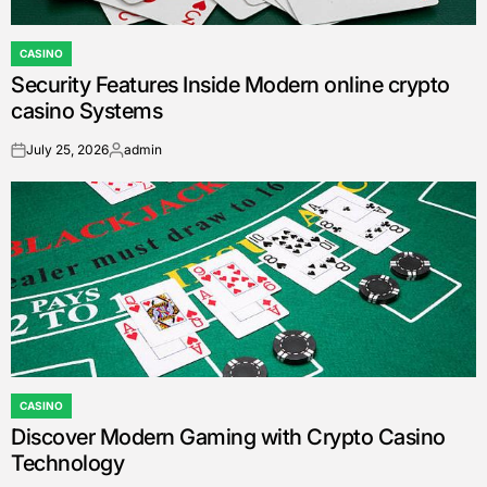
CASINO
POSTED
Security Features Inside Modern online crypto
IN
casino Systems
July 25, 2026
admin
on
Posted
by
CASINO
POSTED
Discover Modern Gaming with Crypto Casino
IN
Technology