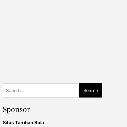
Search
for:
Sponsor
Situs Taruhan Bola