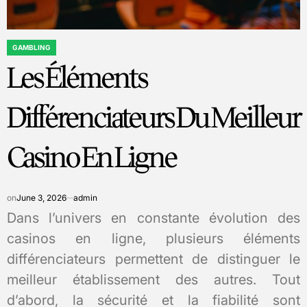
GAMBLING
POSTED
Les Éléments
IN
Différenciateurs Du Meilleur
Casino En Ligne
on
June 3, 2026
admin
Dans l’univers en constante évolution des
casinos en ligne, plusieurs éléments
différenciateurs permettent de distinguer le
meilleur établissement des autres. Tout
d’abord, la sécurité et la fiabilité sont