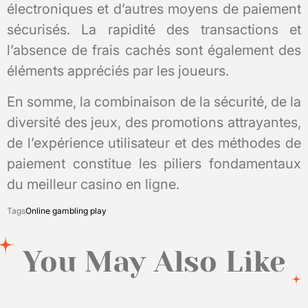
électroniques et d’autres moyens de paiement
sécurisés. La rapidité des transactions et
l’absence de frais cachés sont également des
éléments appréciés par les joueurs.
En somme, la combinaison de la sécurité, de la
diversité des jeux, des promotions attrayantes,
de l’expérience utilisateur et des méthodes de
paiement constitue les piliers fondamentaux
du meilleur casino en ligne.
Tags
Online gambling play
You May Also Like