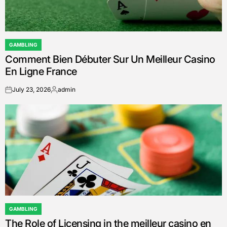
GAMBLING
POSTED
Comment Bien Débuter Sur Un Meilleur Casino
IN
En Ligne France
July 23, 2026
admin
on
Posted
by
GAMBLING
POSTED
The Role of Licensing in the meilleur casino en
IN