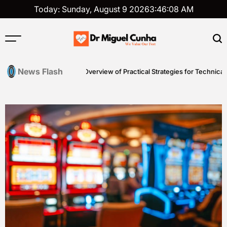
Skip
Today: Sunday, August 9 2026
3
:
46
:
09
AM
to
content
Dr
Miguel
News Flash
Academic Overview of Practical Strategies for Technical Communic
Cunha