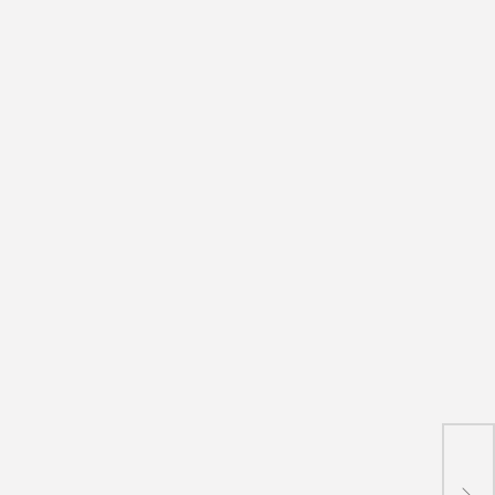
Busi
Merg