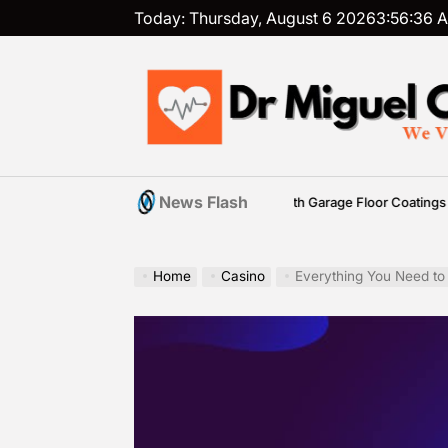
Skip
Today: Thursday, August 6 2026
3
:
56
:
37
to
content
Dr
Miguel
News Flash
Transform Your Space with Garage Floor Coatings Albuqu
admin
osted
Cunha
y
Home
Casino
Everything You Need to