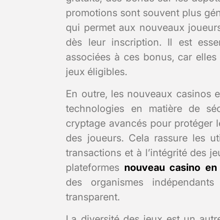
promotions sont souvent plus géné
qui permet aux nouveaux joueurs
dès leur inscription. Il est ess
associées à ces bonus, car elles
jeux éligibles.
En outre, les nouveaux casinos e
technologies en matière de sécu
cryptage avancés pour protéger l
des joueurs. Cela rassure les ut
transactions et à l’intégrité des 
plateformes
nouveau casino en 
des organismes indépendants 
transparent.
La diversité des jeux est un aut