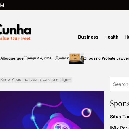
AM
Business
Health
H
erque
Choosing Probate Lawyers in Flor
August 4, 2026
admin
on
Posted
by
 Know About nouveaux casino en ligne
Search
for:
Spon
Situs Ta
IMix Par