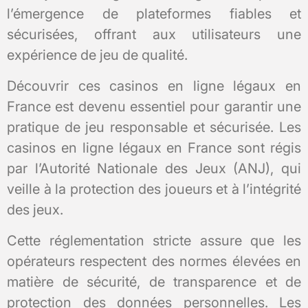
l’émergence de plateformes fiables et
sécurisées, offrant aux utilisateurs une
expérience de jeu de qualité.
Découvrir ces casinos en ligne légaux en
France est devenu essentiel pour garantir une
pratique de jeu responsable et sécurisée. Les
casinos en ligne légaux en France sont régis
par l’Autorité Nationale des Jeux (ANJ), qui
veille à la protection des joueurs et à l’intégrité
des jeux.
Cette réglementation stricte assure que les
opérateurs respectent des normes élevées en
matière de sécurité, de transparence et de
protection des données personnelles. Les