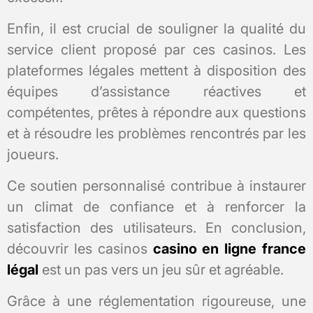
Enfin, il est crucial de souligner la qualité du
service client proposé par ces casinos. Les
plateformes légales mettent à disposition des
équipes d’assistance réactives et
compétentes, prêtes à répondre aux questions
et à résoudre les problèmes rencontrés par les
joueurs.
Ce soutien personnalisé contribue à instaurer
un climat de confiance et à renforcer la
satisfaction des utilisateurs. En conclusion,
découvrir les casinos
casino en ligne france
légal
est un pas vers un jeu sûr et agréable.
Grâce à une réglementation rigoureuse, une