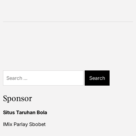
Search
for:
Sponsor
Situs Taruhan Bola
IMix Parlay Sbobet