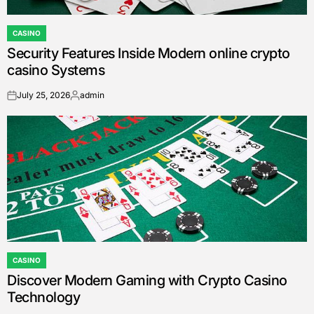
CASINO
POSTED
Security Features Inside Modern online crypto
IN
casino Systems
July 25, 2026
admin
on
Posted
by
CASINO
POSTED
Discover Modern Gaming with Crypto Casino
IN
Technology