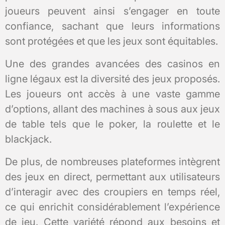
joueurs peuvent ainsi s’engager en toute
confiance, sachant que leurs informations
sont protégées et que les jeux sont équitables.
Une des grandes avancées des casinos en
ligne légaux est la diversité des jeux proposés.
Les joueurs ont accès à une vaste gamme
d’options, allant des machines à sous aux jeux
de table tels que le poker, la roulette et le
blackjack.
De plus, de nombreuses plateformes intègrent
des jeux en direct, permettant aux utilisateurs
d’interagir avec des croupiers en temps réel,
ce qui enrichit considérablement l’expérience
de jeu. Cette variété répond aux besoins et