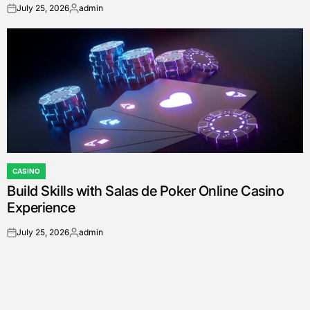
July 25, 2026
admin
on
Posted
by
CASINO
POSTED
Build Skills with Salas de Poker Online Casino
IN
Experience
July 25, 2026
admin
on
Posted
by