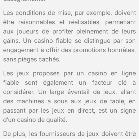
Les conditions de mise, par exemple, doivent
être raisonnables et réalisables, permettant
aux joueurs de profiter pleinement de leurs
gains. Un casino fiable se distingue par son
engagement à offrir des promotions honnêtes,
sans pièges cachés.
Les jeux proposés par un casino en ligne
fiable sont également un facteur clé à
considérer. Un large éventail de jeux, allant
des machines à sous aux jeux de table, en
passant par les jeux en direct, est un signe
d’un casino de qualité.
De plus, les fournisseurs de jeux doivent être