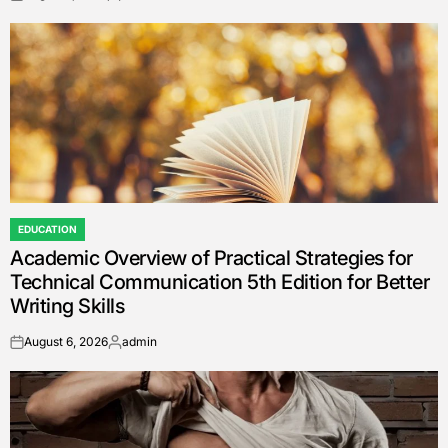
on
Posted
by
EDUCATION
POSTED
Academic Overview of Practical Strategies for
IN
Technical Communication 5th Edition for Better
Writing Skills
August 6, 2026
admin
on
Posted
by