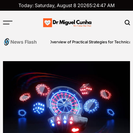
Skip
Today: Saturday, August 8 2026
5
:
24
:
47
AM
to
content
Dr
Miguel
News Flash
ds
Academic Overview of Practical Strategies for Technical Commun
Cunha